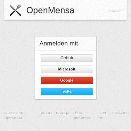
OpenMensa
Anmelden
Anmelden mit
GitHub
Microsoft
Google
Twitter
© 2012-2026
Kontakt
Developer
Über
Hilf
3e7cb7b8a
OpenMensa
OpenMensa
mit