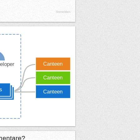
Anmelden
entare?