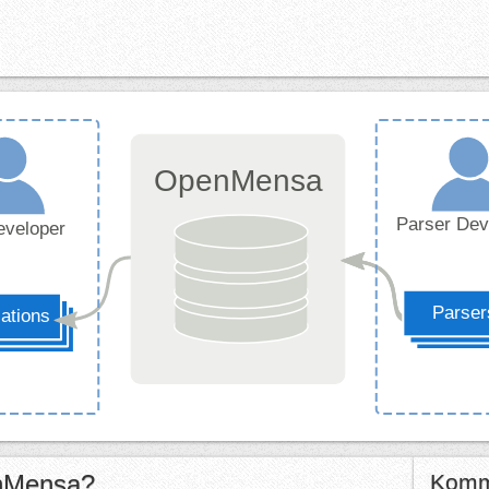
enMensa?
Komm